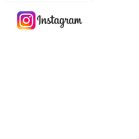
はしておりませんので、ご了承くださ
いませ。 弊店のお香はすべて手作りで
自然のもので作っております。気温や
湿度などの影響も受けやすく気持ち的
には生ものと同じ、とてもデリケート
な品物だと思っております。 私どもの
手を離れたところでどのような保管管
理がされているかわからない事はとて
も怖いと感じています。 また、香りの
ものを販売することは大変難しいとも
感じております。 出来れば店頭にお越
しいただいて、香りなど納得していた
だいた上でご購入いただいるとありが
たく存じます。 ただ、遠方の方にお店
に来てください。というのが心苦しい
のでネット販売を導入しております。
ご理解いただけますよお願い申し上げ
ます。 ネット販売の確認事項はこちら
をクリックしてください→確認事項