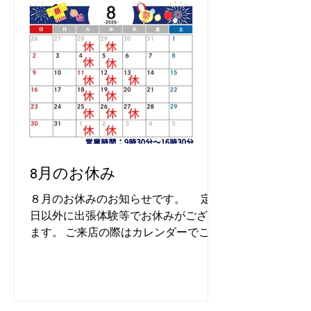
りがとうございます。 ８月はお盆休
みや夏休みがあり、体験予約が立込ん
でおります。 せっかくお越しいただい
ても予約でいっぱいの日もございま
す。出来るだけ体験内容をお決めの
上、ご予約いただけると準備でお待た
せする時間もなく、スムーズにお席に
ご案内出来ます。 体験希望の方は出来
るだけご予約の上、ご来店くださいま
せ。 何卒よろしくお願い申し上げま
8月のお休み
す。
８月のお休みのお知らせです。 定休
日以外に出張体験等でお休みがござい
ます。 ご来店の際はカレンダーでご確
認の上、お越しくださいませ。 急なお
休みはSNSで発信してまいります！ 暑
い日が続いております。 体調に充分注
意して日々お過ごしくださいませ。