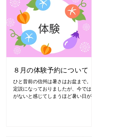
８月の体験予約について
ひと昔前の信州は暑さはお盆まで。が
定説になっておりましたが、今では秋
がないと感じてしまうほど暑い日が続
きます。 今年も日中の暑さは殺人級💦
の日も。 それでも都心部より朝晩は涼
しいのでしょう…。と思いたい。 汗を
かきながらご来店くださるお客様た
ち。感謝しかございません。本当にあ