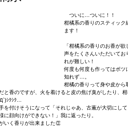
　ついに…ついに！！
柑橘系の香りのスティック
ます！
「柑橘系の香りのお香が欲
声をたくさんいただいてお
れが難しい！
何度も何度も作ってはボツ
知れず…。
柑橘の香りって身や皮から
だと香のですが、火を着けると皮の焦げ臭がしたり、柑
)ｼｸｼｸ…
手を付けそうになって「それじゃあ、古薫が大切にして
様に顔向けができない！」我に返ったり。
がいく香りが出来ました👏