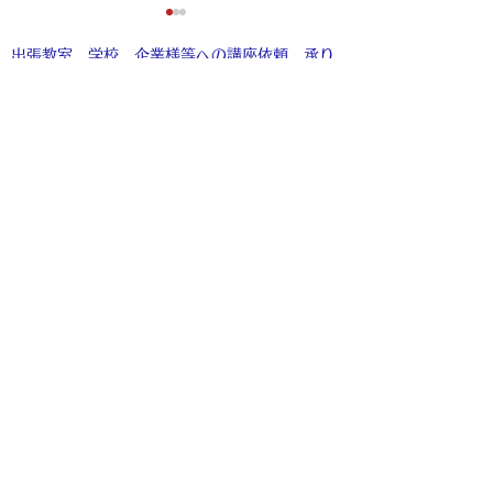
出張教室、学校、企業様等への講座依頼、承り
ます。​詳しくは、お電話・メールにてお問い合
わせくださいませ。
​
こちら
もご覧くださいませ。
8月のお休み
お香の店 古薫
®
ネット販売につ
〒380-0856
長野県長野市横町90
電話：026-217-5355
mail:kotaki.info@gmail.com
※弊店からのメールは「@gmail.com」の形式のメー
ルアドレスで送信しております。
docomo・au・SoftBankなどのキャリアメールを利