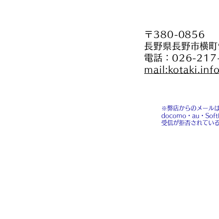
〒380-0856
長野県長野市横町
電話：026-217
mail:kotaki.in
※弊店からのメールは
docomo・au・
受信が拒否されてい