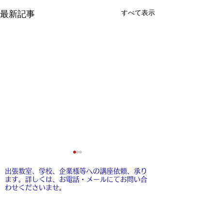
すべて表示
最新記事
出張教室、学校、企業様等への講座依頼、承り
ます。​詳しくは、お電話・メールにてお問い合
わせくださいませ。
​
こちら
もご覧くださいませ。
8月のお休み
お香の店 古薫
ネット販売につ