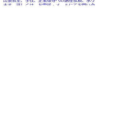
ます。​詳しくは、お電話・メールにてお問い合
わせくださいませ。
​
こちら
もご覧くださいませ。
8月のお休み
お香の店 古薫
®
ネット販売につ
〒380-0856
長野県長野市横町90
電話：026-217-5355
mail:kotaki.info@gmail.com
※弊店からのメールは「@gmail.com」の形式のメー
ルアドレスで送信しております。
docomo・au・SoftBankなどのキャリアメールを利
用されている場合、セキュリティ設定によりキャリアメ
ール以外の
受信が拒否されている場合がございます。弊店のメール
が受信できるよう、設定をお願い申し上げます。