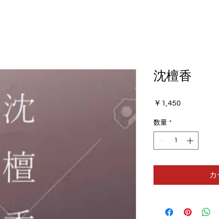
沈檀香
価
￥1,450
格
数量
*
カ